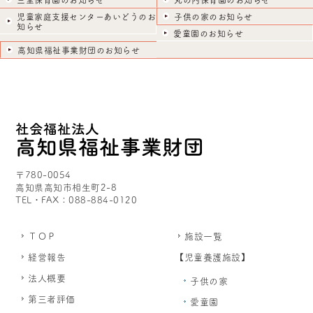
三里保育園のお知らせ
丸の内保育園のお知らせ
児童家庭支援センターあいどうのお
子供の家のお知らせ
知らせ
愛童園のお知らせ
高知県福祉事業財団のお知らせ
〒780-0054
高知県高知市相生町2-8
TEL・FAX：088-884-0120
ＴＯＰ
施設一覧
経営報告
【児童養護施設】
法人概要
子供の家
第三者評価
愛童園