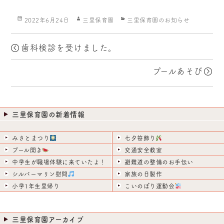
投
作
カ
2022年6月24日
三里保育園
三里保育園のお知らせ
稿
成
テ
日:
者
ゴ
リ
歯科検診を受けました。
ー
プールあそび
三里保育園の新着情報
みさとまつり
七夕笹飾り
プール開き
交通安全教室
中学生が職場体験に来ていたよ！
避難道の整備のお手伝い
シルバーマリン慰問
家族の日製作
小学1年生里帰り
こいのぼり運動会
三里保育園アーカイブ