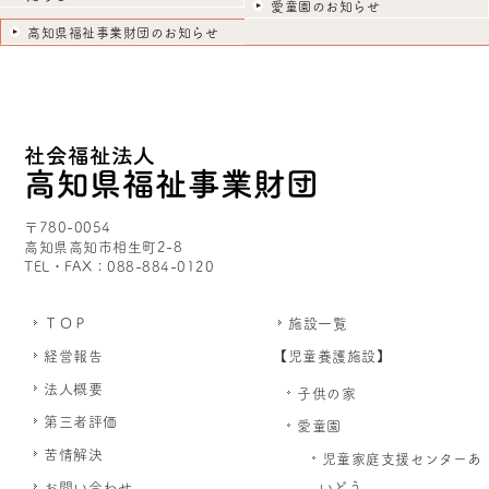
愛童園のお知らせ
高知県福祉事業財団のお知らせ
〒780-0054
高知県高知市相生町2-8
TEL・FAX：088-884-0120
ＴＯＰ
施設一覧
経営報告
【児童養護施設】
法人概要
子供の家
第三者評価
愛童園
苦情解決
児童家庭支援センターあ
お問い合わせ
いどう