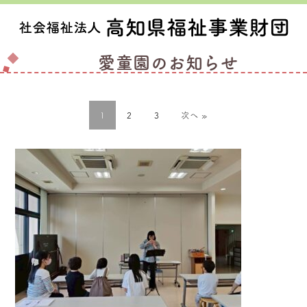
愛童園のお知らせ
1
2
3
次へ »