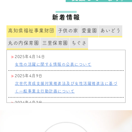
新着情報
高知県福祉事業財団
子供の家
愛童園
あいどう
丸の内保育園
三里保育園
ちぐさ
2025年4月14日
女性の活躍に関する情報の公表について
2025年4月9日
次世代育成支援対策推進法及び女性活躍推進法に基づ
く一般事業主行動計画について
2024年4月2日
理事長等の交代について
2022年10月4日
育児休業取得促進に関する方針について