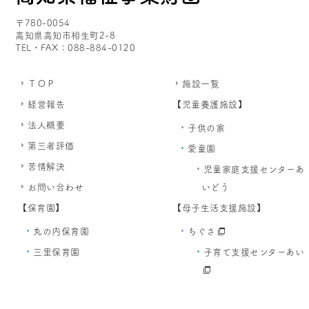
〒780-0054
高知県高知市相生町2-8
TEL・FAX：088-884-0120
ＴＯＰ
施設一覧
経営報告
【児童養護施設】
法人概要
子供の家
第三者評価
愛童園
苦情解決
児童家庭支援センターあ
お問い合わせ
いどう
【保育園】
【母子生活支援施設】
丸の内保育園
ちぐさ
三里保育園
子育て支援センターあい