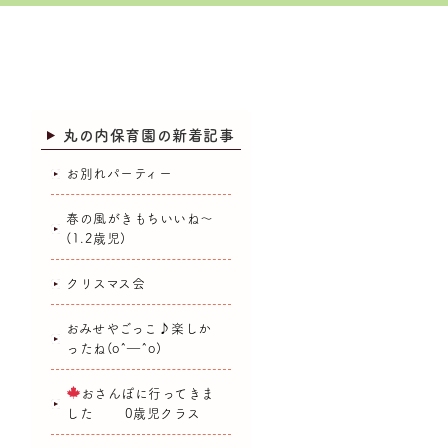
丸の内保育園の新着記事
お別れパーティー
春の風がきもちいいね～
(1.2歳児)
クリスマス会
おみせやごっこ♪楽しか
ったね(o^―^o)
おさんぽに行ってきま
した 0歳児クラス