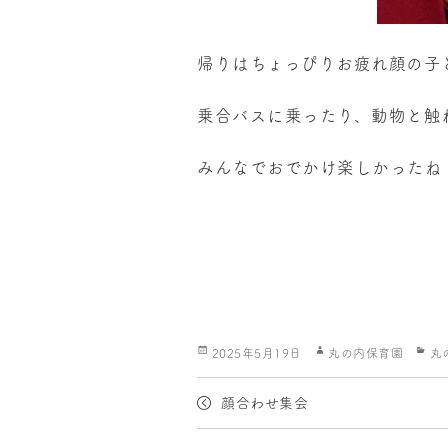
帰りはちょっぴりお疲れ顔の子
乗合バスに乗ったり、動物と触
みんなでおでかけ楽しかったね
投
作
カ
2025年5月19日
丸の内保育園
丸
稿
成
テ
日:
者
ゴ
顔合わせ集会
リ
ー