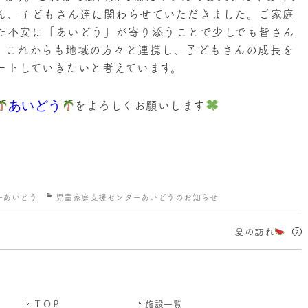
ん、子どもさん達に関わらせていただきました。ご家庭
た不安に「あいどう」が寄り添うことで少しでも皆さん
。これからも地域の方々と連携し、子どもさんの成長を
ートしていきたいと考えています。
あいどう
をよろしくお願いします
カ
ーあいどう
児童家庭支援センターあいどうのお知らせ
テ
ゴ
夏の訪れ
リ
ー
ＴＯＰ
施設一覧