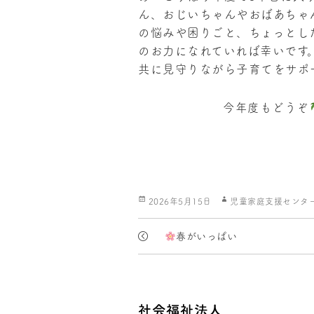
ん、おじいちゃんやおばあちゃ
の悩みや困りごと、ちょっとし
のお力になれていれば幸いです
共に見守りながら子育てをサポ
今年度もどうぞ
投
作
2026年5月15日
児童家庭支援センタ
稿
成
日:
者
春がいっぱい