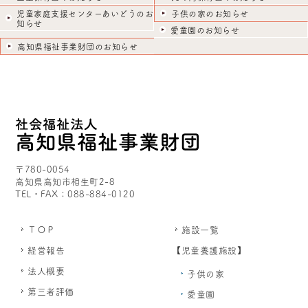
児童家庭支援センターあいどうのお
子供の家のお知らせ
知らせ
愛童園のお知らせ
高知県福祉事業財団のお知らせ
〒780-0054
高知県高知市相生町2-8
TEL・FAX：088-884-0120
ＴＯＰ
施設一覧
経営報告
【児童養護施設】
法人概要
子供の家
第三者評価
愛童園