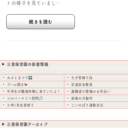
トの様子を見ていまし…
続きを読む
三里保育園の新着情報
みさとまつり
七夕笹飾り
プール開き
交通安全教室
中学生が職場体験に来ていたよ！
避難道の整備のお手伝い
シルバーマリン慰問
家族の日製作
小学1年生里帰り
こいのぼり運動会
三里保育園アーカイブ