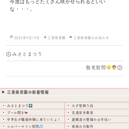
今度はもっとたくさん咲かせられるといい
な・・・。
投
作
カ
2025年9月19日
三里保育園
三里保育園のお知らせ
稿
成
テ
日:
者
ゴ
リ
みさとまつり
ー
敬老慰問
三里保育園の新着情報
みさとまつり
七夕笹飾り
プール開き
交通安全教室
中学生が職場体験に来ていたよ！
避難道の整備のお手伝い
シルバーマリン慰問
家族の日製作