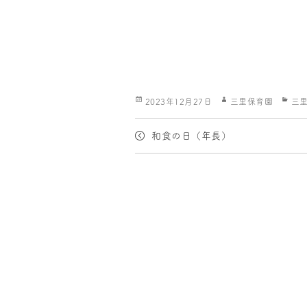
投
作
カ
2023年12月27日
三里保育園
三
稿
成
テ
日:
者
ゴ
和食の日（年長）
リ
ー