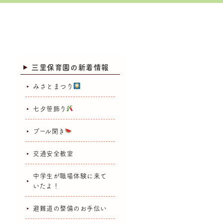
三里保育園の新着情報
みさとまつり
七夕笹飾り
プール開き
交通安全教室
中学生が職場体験に来て
いたよ！
避難道の整備のお手伝い