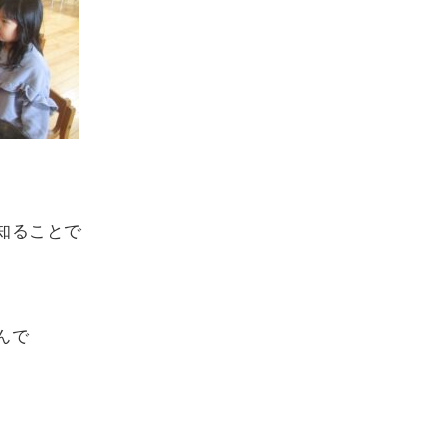
知ることで
。
んで