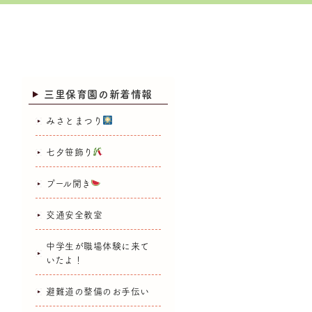
三里保育園の新着情報
みさとまつり
七夕笹飾り
プール開き
交通安全教室
中学生が職場体験に来て
いたよ！
避難道の整備のお手伝い