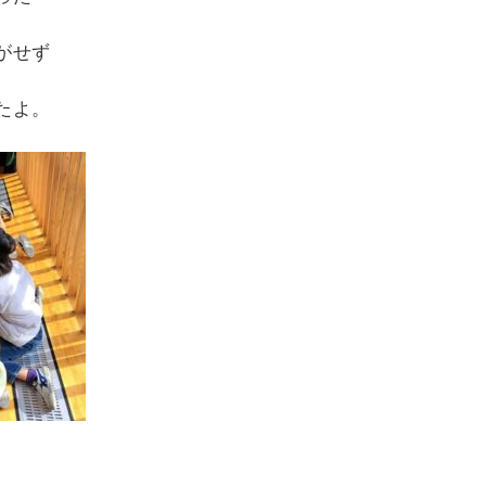
がせず
たよ。