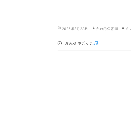
投
作
カ
2025年2月28日
丸の内保育園
丸
稿
成
テ
日:
者
ゴ
おみせやごっこ
リ
ー