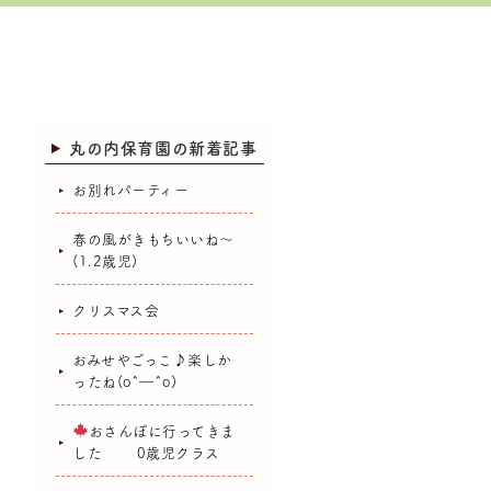
丸の内保育園の新着記事
お別れパーティー
春の風がきもちいいね～
(1.2歳児)
クリスマス会
おみせやごっこ♪楽しか
ったね(o^―^o)
おさんぽに行ってきま
した 0歳児クラス