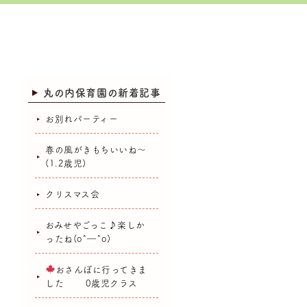
丸の内保育園の新着記事
お別れパーティー
春の風がきもちいいね～
(1.2歳児)
クリスマス会
おみせやごっこ♪楽しか
ったね(o^―^o)
おさんぽに行ってきま
した 0歳児クラス