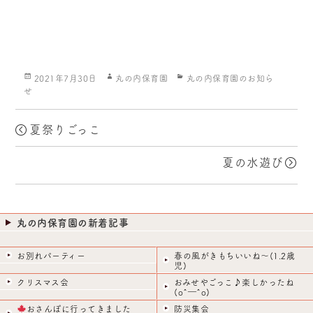
投
作
カ
2021年7月30日
丸の内保育園
丸の内保育園のお知ら
稿
成
テ
せ
日:
者
ゴ
リ
ー
夏祭りごっこ
夏の水遊び
丸の内保育園の新着記事
お別れパーティー
春の風がきもちいいね～(1.2歳
児)
クリスマス会
おみせやごっこ♪楽しかったね
(o^―^o)
おさんぽに行ってきました
防災集会