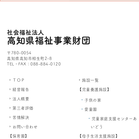
〒780-0054
高知県高知市相生町2-8
TEL・FAX：088-884-0120
ＴＯＰ
施設一覧
経営報告
【児童養護施設】
法人概要
子供の家
第三者評価
愛童園
苦情解決
児童家庭支援センターあ
お問い合わせ
いどう
【保育園】
【母子生活支援施設】