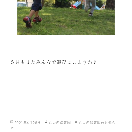
５月もまたみんなで遊びにこようね♪
投
作
カ
2021年4月28日
丸の内保育園
丸の内保育園のお知ら
稿
成
テ
せ