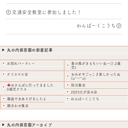
日:
者
ゴ
リ
ー
交通安全教室に参加しました！
わんぱーくこうち
丸の内保育園の新着記事
お別れパーティー
春の風がきもちいいね～(1.2歳
児)
クリスマス会
おみせやごっこ♪楽しかったね
(o^―^o)
おさんぽに行ってきました
防災集会
0歳児クラス
2025☆夕涼み会
園庭で水あそびをしたよ
わんぱーくこうち
顔合わせ集会
丸の内保育園アーカイブ