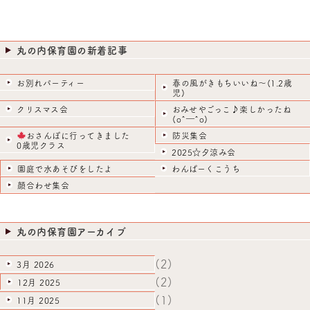
丸の内保育園の新着記事
お別れパーティー
春の風がきもちいいね～(1.2歳
児)
クリスマス会
おみせやごっこ♪楽しかったね
(o^―^o)
おさんぽに行ってきました
防災集会
0歳児クラス
2025☆夕涼み会
園庭で水あそびをしたよ
わんぱーくこうち
顔合わせ集会
丸の内保育園アーカイブ
(2)
3月 2026
(2)
12月 2025
(1)
11月 2025