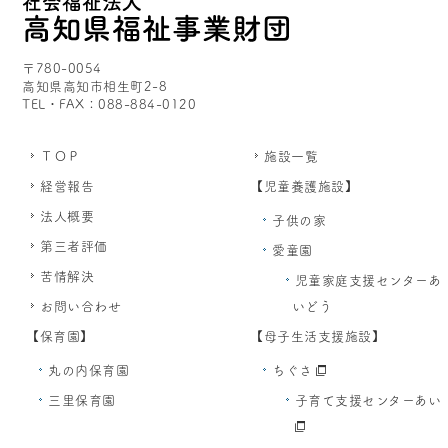
〒780-0054
高知県高知市相生町2-8
TEL・FAX：088-884-0120
ＴＯＰ
施設一覧
経営報告
【児童養護施設】
法人概要
子供の家
第三者評価
愛童園
苦情解決
児童家庭支援センターあ
お問い合わせ
いどう
【保育園】
【母子生活支援施設】
丸の内保育園
ちぐさ
三里保育園
子育て支援センターあい