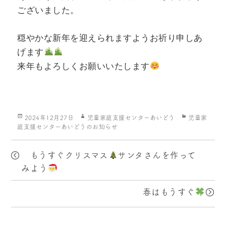
ございました。
穏やかな新年を迎えられますようお祈り申しあ
げます
来年もよろしくお願いいたします
投
作
カ
2024年12月27日
児童家庭支援センターあいどう
児童家
稿
成
テ
庭支援センターあいどうのお知らせ
日:
者
ゴ
リ
ー
もうすぐクリスマス
サンタさんを作って
みよう
春はもうすぐ